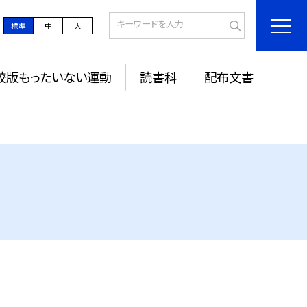
標準
中
大
校版もったいない運動
読書科
配布文書