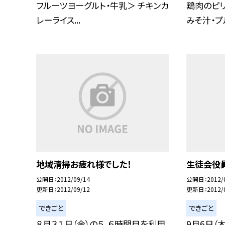
フルーツヨーグルト・牛乳＞ チキンカ
鶏肉のピ
レーライス...
みそ汁・プル
地域清掃お疲れ様でした！
生徒会役
公開日
2012/09/14
公開日
2012/
更新日
2012/09/12
更新日
2012/
できごと
できごと
８月３１日（金）の５，６時間目を利用
9月6日（