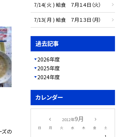
7/14( 火 ) 給食 ７月１４日（火）
7/13( 月 ) 給食 ７月１３日（月）
過去記事
2026年度
2025年度
2024年度
カレンダー
9月
2012年
日
月
火
水
木
金
土
ーズの
1