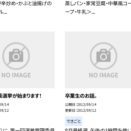
リ辛炒め・かぶと油揚げの
蒸しパン・家常豆腐・中華風コ
...
ープ・牛乳＞...
員選挙が始まります！
卒業生のお話。
09/14
公開日
2012/09/14
09/12
更新日
2012/09/12
できごと
木）に、第一回選挙管理委員
8月最終週、午後の1時間を使い