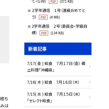
て・ＧＷ）
(371 KB)
PDF
２学年通信 １号（進級おめでと
う）
(4 MB)
PDF
2学年通信 ２号（委員会・学級目
標）
(134 KB)
PDF
新着記事
7/17( 金 ) 給食 ７月１７日（金） 郷
土料理「沖縄県」
7/16( 木 ) 給食 7月１６日（木）
7/15( 水 ) 給食 ７月１５日（水）
が経ち
「セレクト給食」
休みは