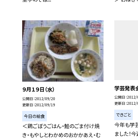
学芸発表
９月１９日（水）
公開日
2012/
公開日
2012/09/20
更新日
2012/
更新日
2012/09/19
できごと
今日の給食
今年も学
＜鶏ごぼうごはん・鮭のごま付け焼
ました！
き・もやしとわかめのおかかあえ・む