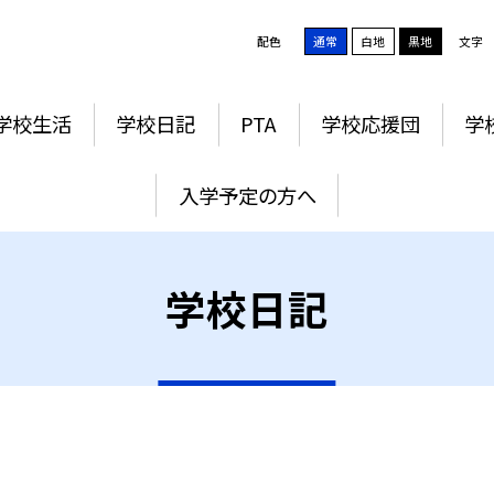
配色
通常
白地
黒地
文字
学校生活
学校日記
PTA
学校応援団
学
入学予定の方へ
学校日記