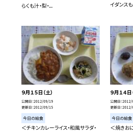
イダンスも行
らくも汁・梨・...
９月１５日（土）
９月１４日
公開日
2012/09/19
公開日
2012/
更新日
2012/09/15
更新日
2012/
今日の給食
今日の給食
＜チキンカレーライス・和風サラダ・
＜焼きおに