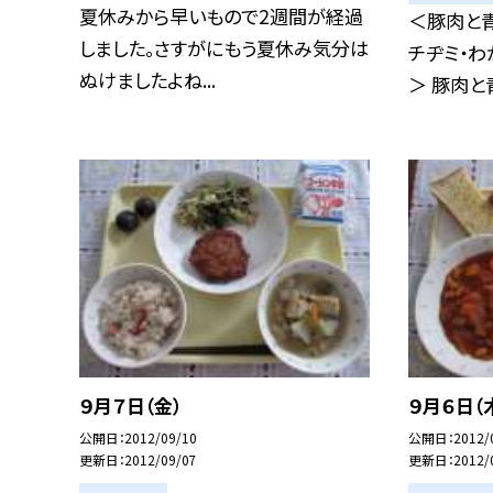
夏休みから早いもので2週間が経過
＜豚肉と
しました。さすがにもう夏休み気分は
チヂミ・わ
ぬけましたよね...
＞ 豚肉と青
９月７日（金）
９月６日（
公開日
2012/09/10
公開日
2012/
更新日
2012/09/07
更新日
2012/