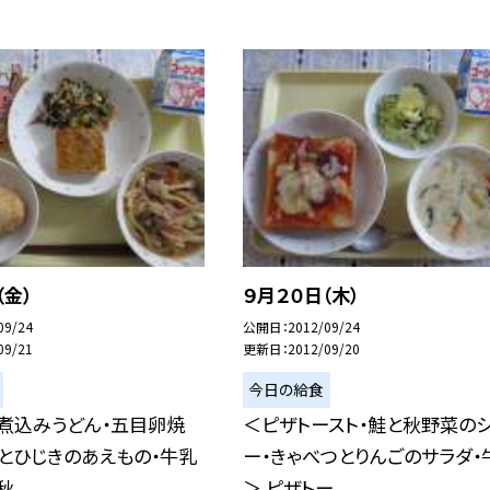
（金）
９月２０日（木）
09/24
公開日
2012/09/24
09/21
更新日
2012/09/20
今日の給食
煮込みうどん・五目卵焼
＜ピザトースト・鮭と秋野菜の
とひじきのあえもの・牛乳
ー・きゃべつとりんごのサラダ・
...
＞ ピザトー...