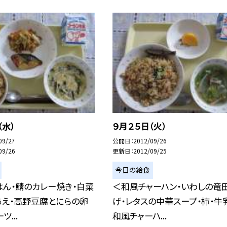
（水）
９月２５日（火）
09/27
公開日
2012/09/26
09/26
更新日
2012/09/25
今日の給食
ん・鯖のカレー焼き・白菜
＜和風チャーハン・いわしの竜
あえ・高野豆腐とにらの卵
げ・レタスの中華スープ・柿・牛
ツ...
和風チャーハ...