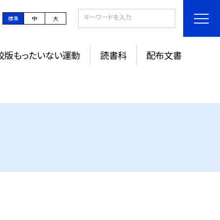
標準
中
大
校版もったいない運動
読書科
配布文書