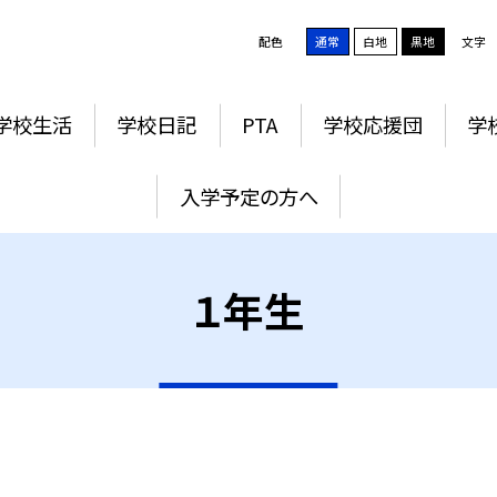
配色
通常
白地
黒地
文字
学校生活
学校日記
PTA
学校応援団
学
入学予定の方へ
１年生