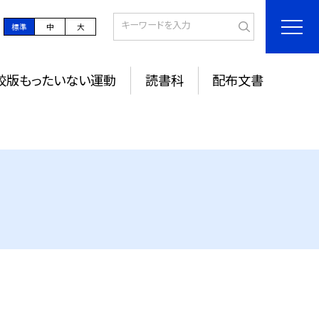
標準
中
大
校版もったいない運動
読書科
配布文書