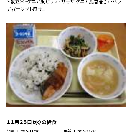
＊献立＊ ・ケニア風ピラフ ・サモサ(ケニア風春巻き) ・バラ
ディ(エジプト風サ...
１１月２５日（水）の給食
公開日
2015/11/30
更新日
2015/11/30