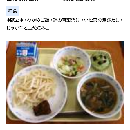
給食
＊献立＊ ・わかめご飯 ・鮭の南蛮漬け ・小松菜の煮びたし ・
じゃが芋と玉葱のみ...