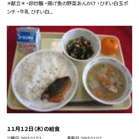
＊献立＊ ・卵炒飯 ・揚げ魚の野菜あんかけ ・ひすい白玉ポ
ンチ ・牛乳 ひすい白...
１１月１２日（木）の給食
公開日
2015/11/12
更新日
2015/11/12