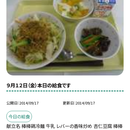
９月１２日（金）本日の給食です
公開日
2014/09/17
更新日
2014/09/17
今日の給食
献立名 棒棒鶏冷麺 牛乳 レバーの香味炒め 杏仁豆腐 棒棒