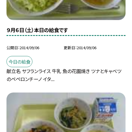
９月６日（土）本日の給食です
公開日
2014/09/06
更新日
2014/09/06
今日の給食
献立名 サフランライス 牛乳 魚の花園焼き ツナとキャベツ
のペペロンチーノ イタ...