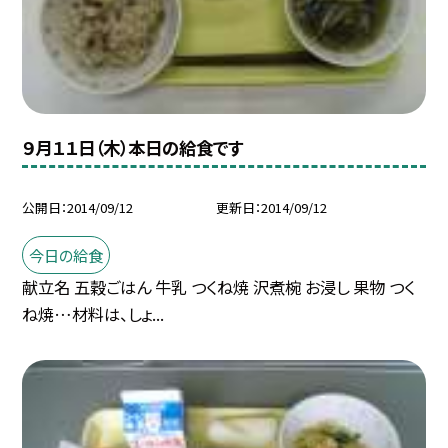
９月１１日（木）本日の給食です
公開日
2014/09/12
更新日
2014/09/12
今日の給食
献立名 五穀ごはん 牛乳 つくね焼 沢煮椀 お浸し 果物 つく
ね焼…材料は、しょ...