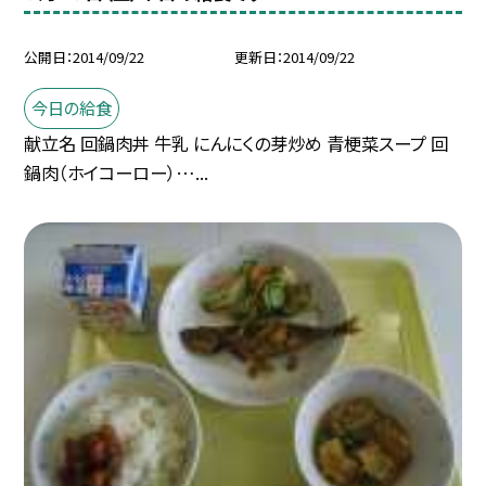
公開日
2014/09/22
更新日
2014/09/22
今日の給食
献立名 回鍋肉丼 牛乳 にんにくの芽炒め 青梗菜スープ 回
鍋肉（ホイコーロー）…...