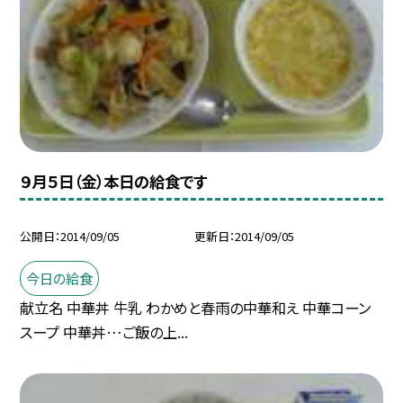
９月５日（金）本日の給食です
公開日
2014/09/05
更新日
2014/09/05
今日の給食
献立名 中華丼 牛乳 わかめと春雨の中華和え 中華コーン
スープ 中華丼…ご飯の上...