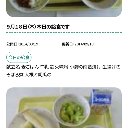
９月１８日（木）本日の給食です
公開日
2014/09/19
更新日
2014/09/19
今日の給食
献立名 麦ごはん 牛乳 鉄火味噌 小鯵の南蛮漬け 生揚げの
そぼろ煮 大根と胡瓜の...