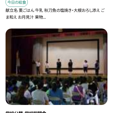
今日の給食
献立名 栗ごはん 牛乳 秋刀魚の塩焼き・大根おろし添え ご
ま和え お月見汁 果物...