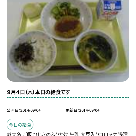
９月４日（木）本日の給食です
公開日
2014/09/04
更新日
2014/09/04
今日の給食
献立名 ご飯 ひじきのふりかけ 牛乳 大豆入りコロッケ 浅漬