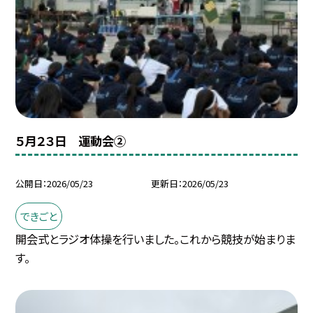
５月２３日 運動会②
公開日
2026/05/23
更新日
2026/05/23
できごと
開会式とラジオ体操を行いました。これから競技が始まりま
す。