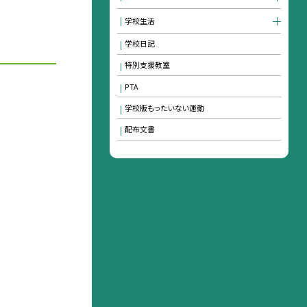
学校生活
学校日記
特別支援教室
PTA
学校版もったいない運動
配布文書