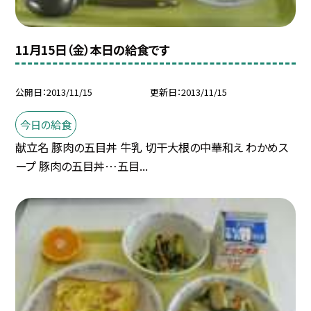
11月15日（金）本日の給食です
公開日
2013/11/15
更新日
2013/11/15
今日の給食
献立名 豚肉の五目丼 牛乳 切干大根の中華和え わかめス
ープ 豚肉の五目丼…五目...