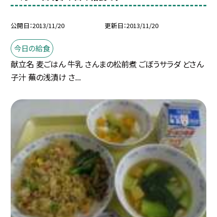
公開日
2013/11/20
更新日
2013/11/20
今日の給食
献立名 麦ごはん 牛乳 さんまの松前煮 ごぼうサラダ どさん
子汁 蕪の浅漬け さ...