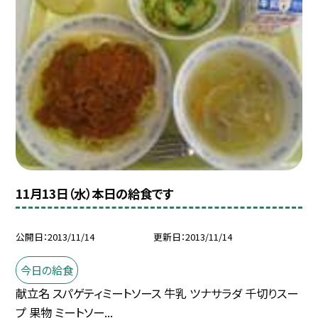
11月13日（水）本日の給食です
公開日
2013/11/14
更新日
2013/11/14
今日の給食
献立名 スパゲティミートソース 牛乳 ツナサラダ 千切りスー
プ 果物 ミートソー...