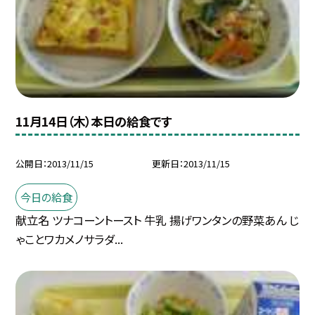
11月14日（木）本日の給食です
公開日
2013/11/15
更新日
2013/11/15
今日の給食
献立名 ツナコーントースト 牛乳 揚げワンタンの野菜あん じ
ゃことワカメノサラダ...