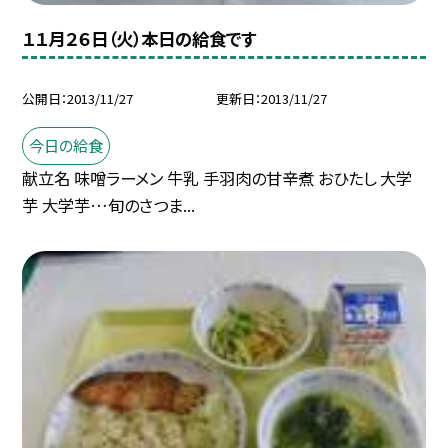
１１月２６日（火）本日の給食です
公開日
2013/11/27
更新日
2013/11/27
今日の給食
献立名 味噌ラーメン 牛乳 手羽肉の甘辛煮 おひたし 大学
芋 大学芋…旬のさつま...