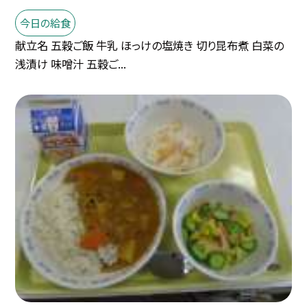
今日の給食
献立名 五穀ご飯 牛乳 ほっけの塩焼き 切り昆布煮 白菜の
浅漬け 味噌汁 五穀ご...