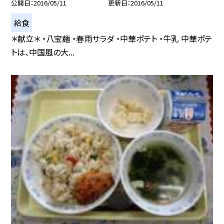
公開日
2016/05/11
更新日
2016/05/11
給食
＊献立＊ ・八宝麺 ・春雨サラダ ・中華ポテト ・牛乳 中華ポテ
トは、中国風の大...