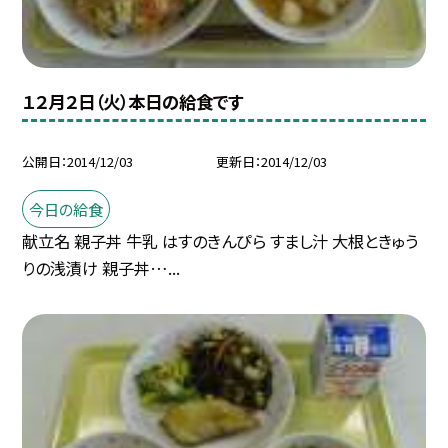
１２月２日（火）本日の給食です
公開日
2014/12/03
更新日
2014/12/03
今日の給食
献立名 親子丼 牛乳 はすのきんぴら すまし汁 大根ときゅう
りの浅漬け 親子丼…...