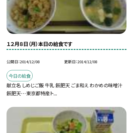
１２月８日（月）本日の給食です
公開日
2014/12/08
更新日
2014/12/08
今日の給食
献立名 しめじご飯 牛乳 飫肥天 ごま和え わかめの味噌汁
飫肥天…東京都特産ト...