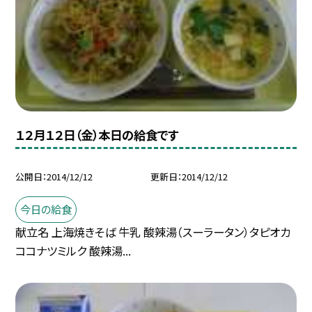
１２月１２日（金）本日の給食です
公開日
2014/12/12
更新日
2014/12/12
今日の給食
献立名 上海焼きそば 牛乳 酸辣湯（スーラータン）タピオカ
ココナツミルク 酸辣湯...