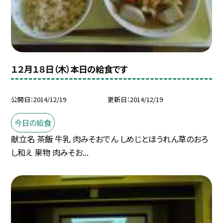
１２月１８日（木）本日の給食です
公開日
2014/12/19
更新日
2014/12/19
今日の給食
献立名 茶飯 牛乳 肉みそおでん しめじとほうれん草のおろ
し和え 果物 肉みそお...