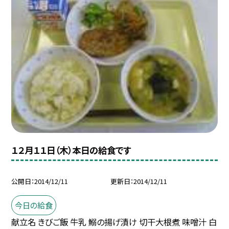
１２月１１日（木）本日の給食です
公開日
2014/12/11
更新日
2014/12/11
今日の給食
献立名 きびご飯 牛乳 鰯の揚げ漬け 切干大根煮 味噌汁 白