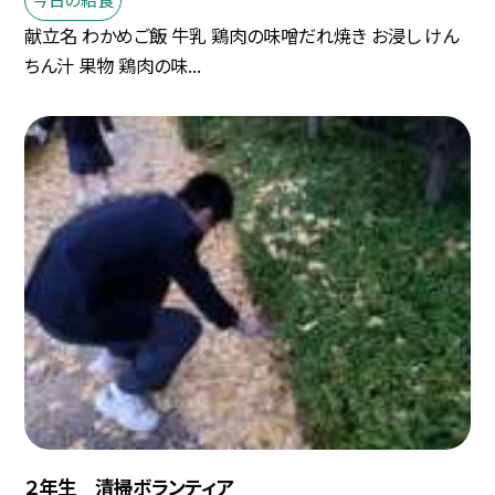
献立名 わかめご飯 牛乳 鶏肉の味噌だれ焼き お浸し けん
ちん汁 果物 鶏肉の味...
２年生 清掃ボランティア