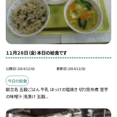
１１月２８日（金）本日の給食です
公開日
2014/12/02
更新日
2014/12/02
今日の給食
献立名 五穀ごはん 牛乳 ほっけの塩焼き 切り昆布煮 里芋
の味噌汁 浅漬け 五穀...