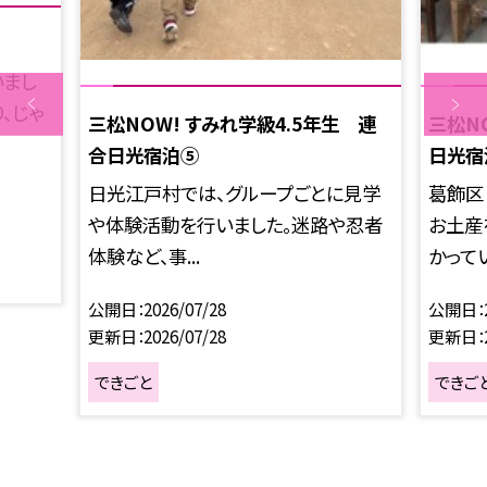
いまし
、じゃ
三松NOW! すみれ学級4.5年生 連
三松N
合日光宿泊⑤
日光宿
日光江戸村では、グループごとに見学
葛飾区
や体験活動を行いました。迷路や忍者
お土産
体験など、事...
かってい
公開日
2026/07/28
公開日
更新日
2026/07/28
更新日
できごと
できご