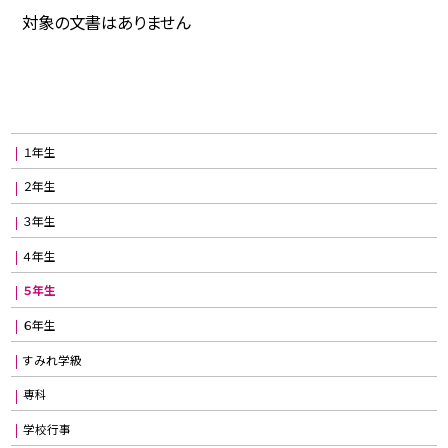
対象の文書はありません
１年生
２年生
３年生
４年生
５年生
６年生
すみれ学級
専科
学校行事