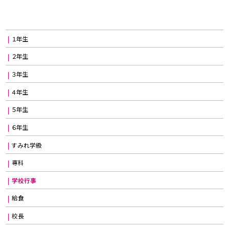
１年生
２年生
３年生
４年生
５年生
６年生
すみれ学級
専科
学校行事
給食
校長