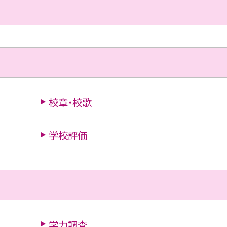
校章・校歌
学校評価
学力調査