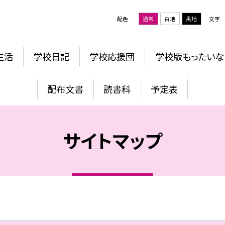
配色
通常
白地
黒地
文字
生活
学校日記
学校応援団
学校版もったいな
配布文書
読書科
予定表
サイトマップ