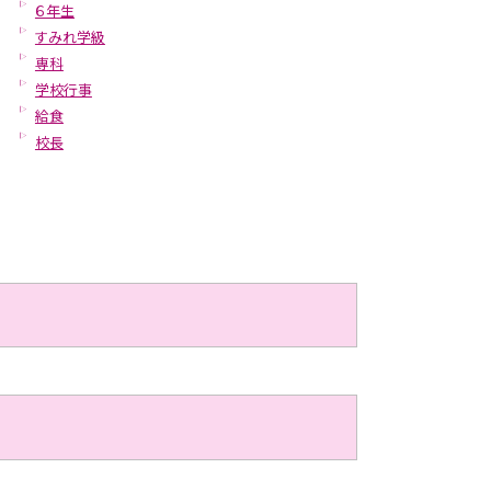
６年生
すみれ学級
専科
学校行事
給食
校長