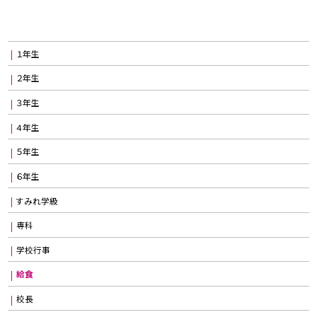
１年生
２年生
３年生
４年生
５年生
６年生
すみれ学級
専科
学校行事
給食
校長