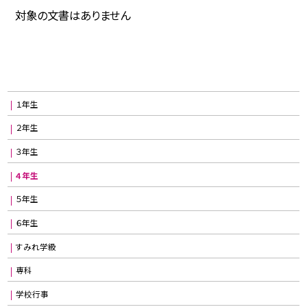
対象の文書はありません
１年生
２年生
３年生
４年生
５年生
６年生
すみれ学級
専科
学校行事