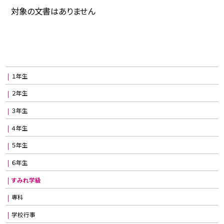
対象の文書はありません
１年生
２年生
３年生
４年生
５年生
６年生
すみれ学級
専科
学校行事