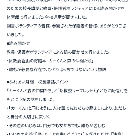
のための校長講話と教員・保護者ボランティアによる読み聞かせを
体育館で行いました。全校児童が聞きました。
図書ボランティアの皆様、参観された保護者の皆様、ありがとうござ
いました。
読み聞かせ
■
教員・保護者ボランティアによる読み聞かせを行いました。
・区教委経由の寄贈本「カーくんと森の仲間たち」
・誰もが必要な存在で、ひとりぼっちではないという物語
ふれあい月間 校長講話ポイント
■
「カーくんと森の仲間たち」と「都教委リーフレット（子どもに配信）」を
もとに下記の話をしました。
・「カーくん」と同じように、人は誰でも友だちの励ましにより、友だち
と自分の大切さに気づく
・その逆のいじめは、自分でも友だちでも、誰もが苦しむ
・いじめの定義：「思ったことを書いただけ」「ふざけただけ」「注意し