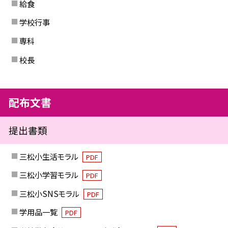
給食
学校行事
専科
校長
配布文書
提出書類
三松小生活モラル
PDF
三松小学習モラル
PDF
三松小SNSモラル
PDF
学用品一覧
PDF