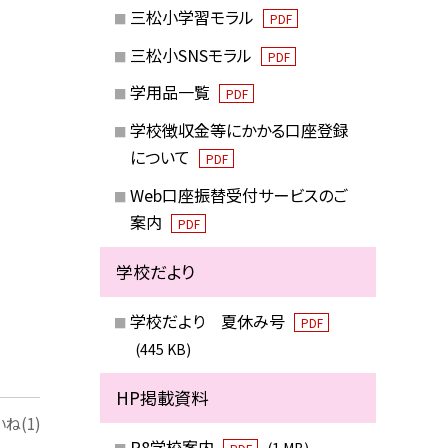
三松小学習モラル
PDF
三松小SNSモラル
PDF
学用品一覧
PDF
学校徴収金等にかかる口座登録
について
PDF
Web口座振替受付サービスのご
案内
PDF
学校だより
学校だより 夏休み号
PDF
(445 KB)
HP掲載資料
ね(1)
R8学校案内
(1 MB)