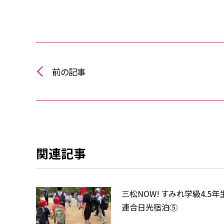
前の記事
関連記事
三松NOW! すみれ学級4.5
連合日光宿泊⑤