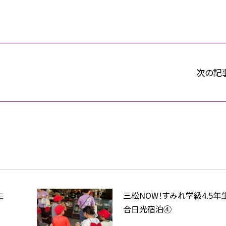
次の記
年生
三松NOW！すみれ学級4.5年
合日光宿泊④