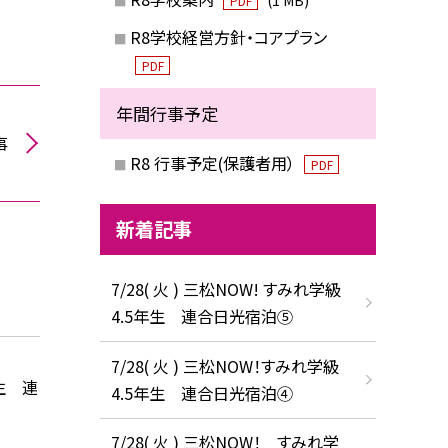
PDF
R8学校経営方針・コアプラン
PDF
年間行事予定
事
R8 行事予定(保護者用）
PDF
新着記事
7/28( 火 ) 三松NOW! すみれ学級
4.5年生 連合日光宿泊⑤
7/28( 火 ) 三松NOW！すみれ学級
生 連
4.5年生 連合日光宿泊④
7/28( 火 ) 三松NOW！ すみれ学