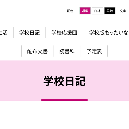
配色
通常
白地
黒地
文字
生活
学校日記
学校応援団
学校版もったいな
配布文書
読書科
予定表
学校日記