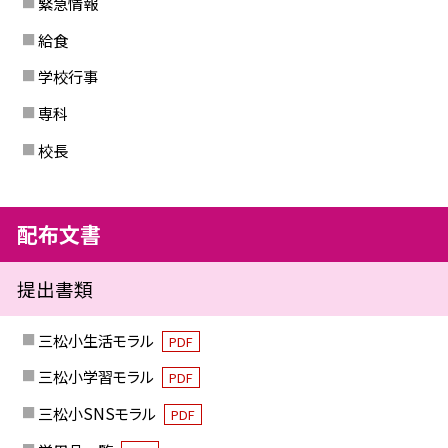
緊急情報
給食
学校行事
専科
校長
配布文書
提出書類
三松小生活モラル
PDF
三松小学習モラル
PDF
三松小SNSモラル
PDF