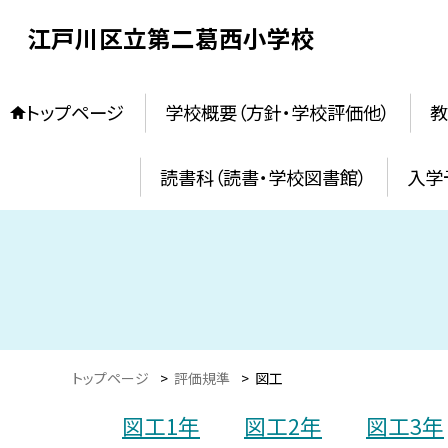
江戸川区立第二葛西小学校
トップページ
学校概要（方針・学校評価他）
教
読書科（読書・学校図書館）
入学
トップページ
>
評価規準
>
図工
図工1年
図工2年
図工3年