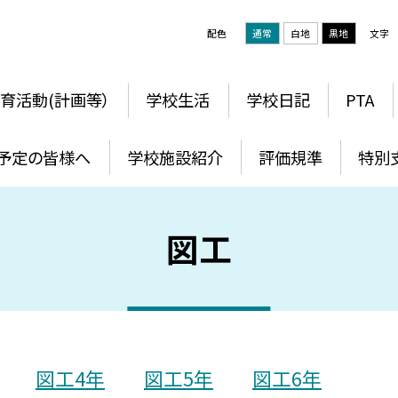
配色
通常
白地
黒地
文字
育活動(計画等）
学校生活
学校日記
PTA
予定の皆様へ
学校施設紹介
評価規準
特別
図工
図工4年
図工5年
図工6年