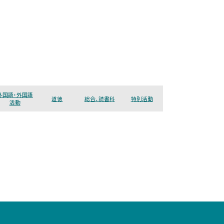
外国語・外国語
道徳
総合、読書科
特別活動
活動