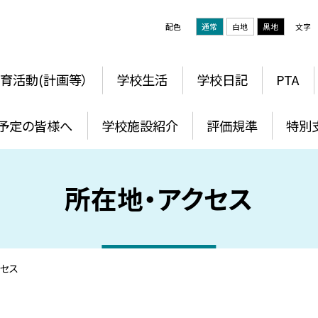
配色
通常
白地
黒地
文字
育活動(計画等）
学校生活
学校日記
PTA
予定の皆様へ
学校施設紹介
評価規準
特別
所在地・アクセス
クセス