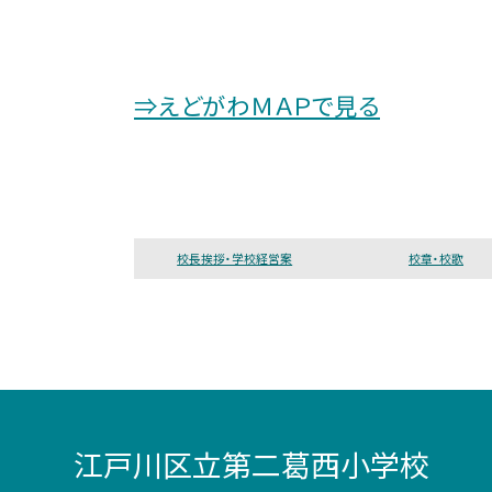
⇒えどがわＭＡＰで見る
校長挨拶・学校経営案
校章・校歌
江戸川区立第二葛西小学校