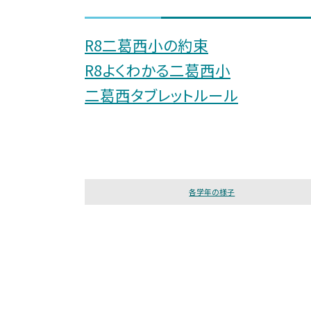
R8二葛西小の約束
R8よくわかる二葛西小
二葛西タブレットルール
各学年の様子