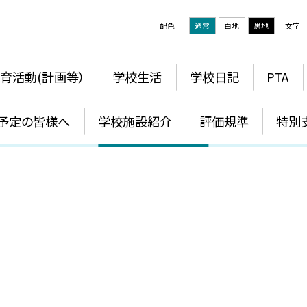
配色
通常
白地
黒地
文字
育活動(計画等）
学校生活
学校日記
PTA
生活のきまり
予定の皆様へ
学校施設紹介
評価規準
特別