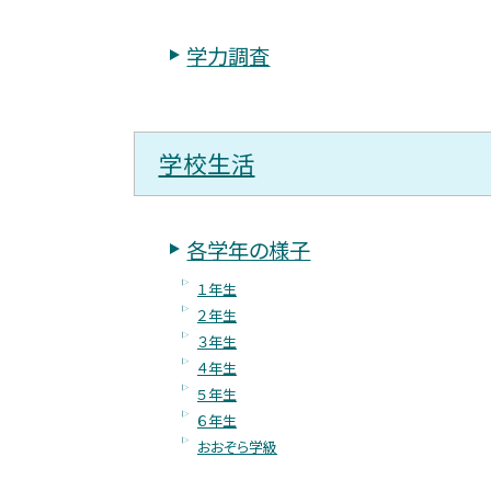
学力調査
学校生活
各学年の様子
１年生
２年生
３年生
４年生
５年生
６年生
おおぞら学級