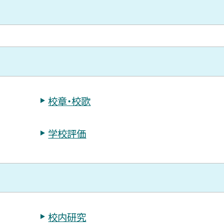
校章・校歌
学校評価
校内研究