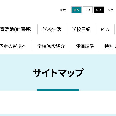
配色
通常
白地
黒地
文字
育活動(計画等）
学校生活
学校日記
PTA
予定の皆様へ
学校施設紹介
評価規準
特別
サイトマップ