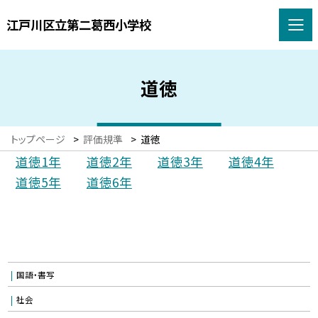
江戸川区立第二葛西小学校
道徳
トップページ
>
評価規準
>
道徳
道徳1年
道徳2年
道徳3年
道徳4年
道徳5年
道徳6年
国語・書写
社会