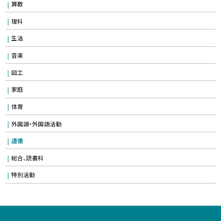
算数
理科
生活
音楽
図工
家庭
体育
外国語・外国語活動
道徳
総合、読書科
特別活動