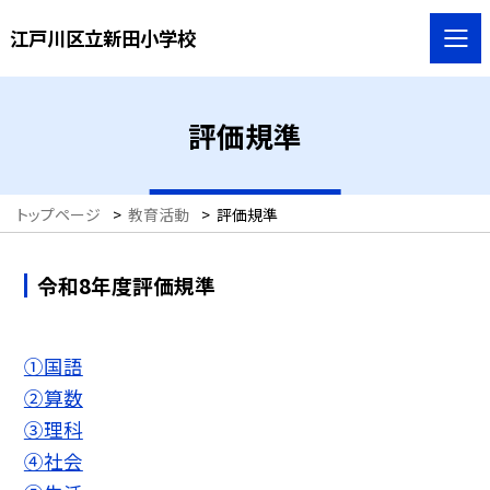
江戸川区立新田小学校
評価規準
トップページ
>
教育活動
>
評価規準
令和8年度評価規準
①国語
②算数
③理科
④社会