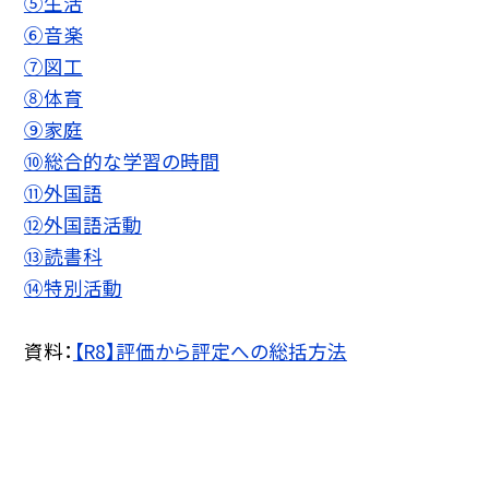
⑤生活
⑥音楽
⑦図工
⑧体育
⑨家庭
⑩総合的な学習の時間
⑪外国語
⑫外国語活動
⑬読書科
⑭特別活動
資料：
【R8】評価から評定への総括方法