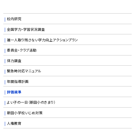
校内研究
全国学力・学習状況調査
誰一人取り残さない学力向上アクションプラン
委員会・クラブ活動
体力調査
緊急時対応マニュアル
年間指導計画
評価規準
よい子の一日（新田小のきまり）
新田小学校いじめ対策
人権教育