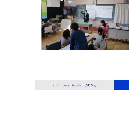
Shin Den Goals （ＳＤＧｓ）