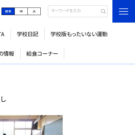
標準
中
大
TA
学校日記
学校版もったいない運動
の情報
給食コーナー
まし