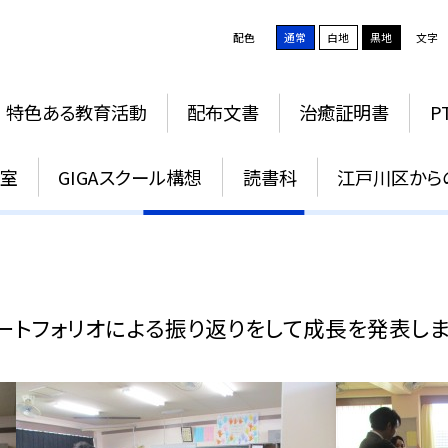
配色
通常
白地
黒地
文字
特色ある教育活動
配布文書
治癒証明書
P
ポートフォリオ
教室
GIGAスクール構想
読書科
江戸川区から
ートフォリオによる振り返りをして成長を発表し
た。