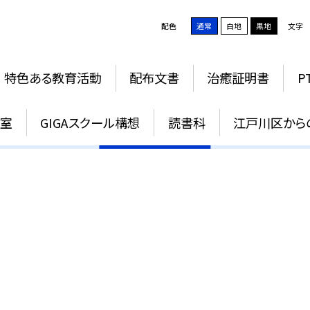
配色
通常
白地
黒地
文字
特色ある教育活動
配布文書
治癒証明書
P
治癒証明書
教室
GIGAスクール構想
読書科
江戸川区から