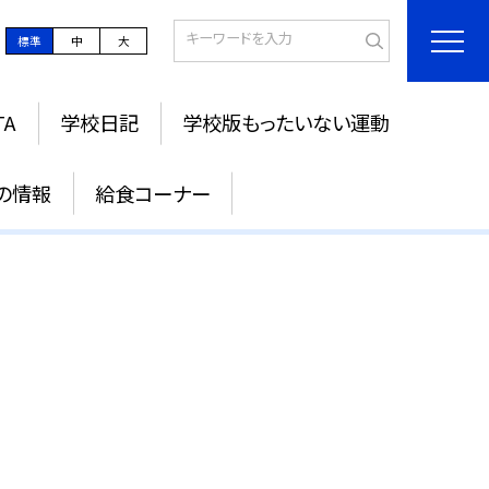
標準
中
大
TA
学校日記
学校版もったいない運動
の情報
給食コーナー