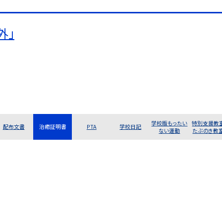
外」
学校版もったい
特別支援教
配布文書
治癒証明書
PTA
学校日記
ない運動
たぶのき教