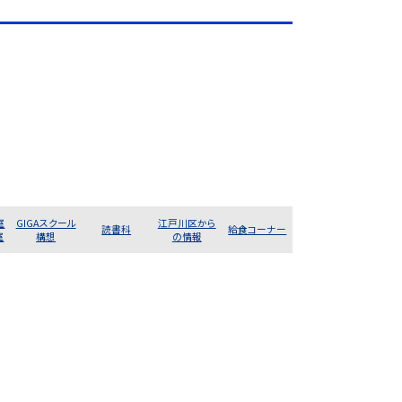
室
GIGAスクール
江戸川区から
読書科
給食コーナー
室
構想
の情報