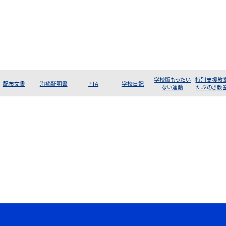
学校版もったい
特別支援教
配布文書
治癒証明書
PTA
学校日記
ない運動
たぶのき教