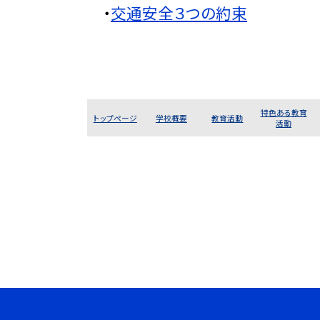
・
交通安全３つの約束
特色ある教育
トップページ
学校概要
教育活動
活動