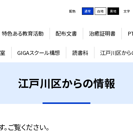
配色
通常
白地
黒地
文字
特色ある教育活動
配布文書
治癒証明書
P
教室
GIGAスクール構想
読書科
江戸川区から
江戸川区からの情報
。ご覧ください。