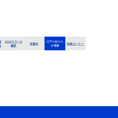
室
GIGAスクール
江戸川区から
読書科
給食コーナー
室
構想
の情報