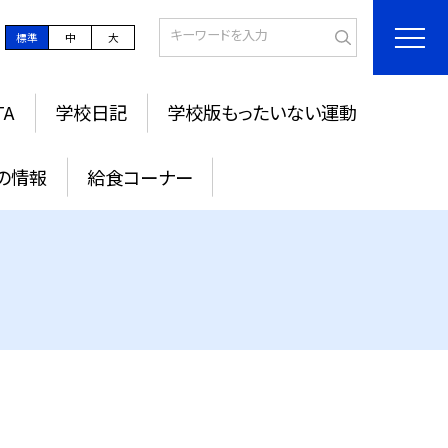
標準
中
大
TA
学校日記
学校版もったいない運動
の情報
給食コーナー