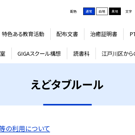
配色
通常
白地
黒地
文字
特色ある教育活動
配布文書
治癒証明書
P
教室
GIGAスクール構想
読書科
江戸川区から
えどタブルール
ト等の利用について