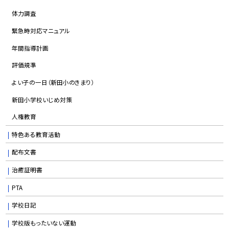
体力調査
緊急時対応マニュアル
年間指導計画
評価規準
よい子の一日（新田小のきまり）
新田小学校いじめ対策
人権教育
特色ある教育活動
配布文書
治癒証明書
PTA
学校日記
学校版もったいない運動