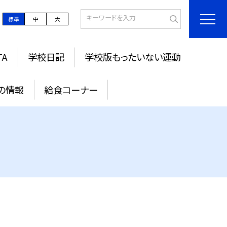
標準
中
大
TA
学校日記
学校版もったいない運動
の情報
給食コーナー