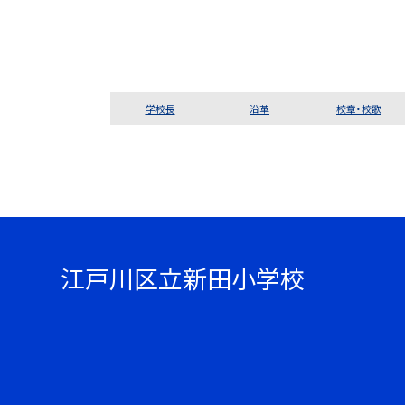
学校長
沿革
校章・校歌
江戸川区立新田小学校