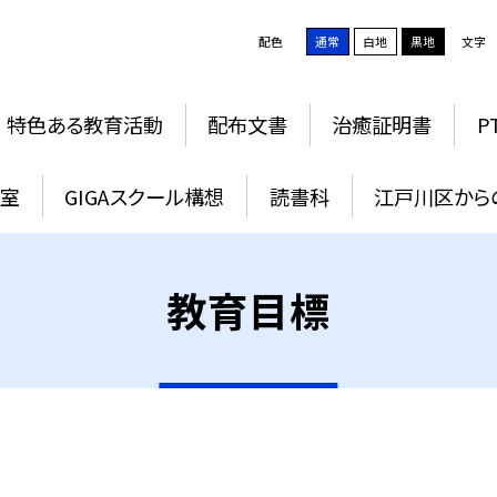
配色
通常
白地
黒地
文字
特色ある教育活動
配布文書
治癒証明書
P
教室
GIGAスクール構想
読書科
江戸川区から
教育目標