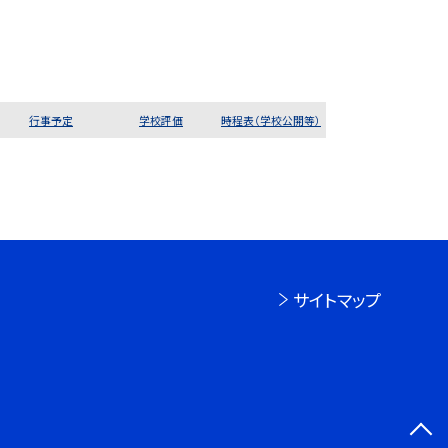
行事予定
学校評価
時程表（学校公開等）
サイトマップ