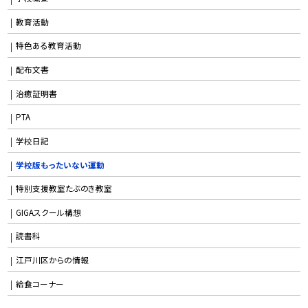
教育活動
特色ある教育活動
配布文書
治癒証明書
PTA
学校日記
学校版もったいない運動
特別支援教室たぶのき教室
GIGAスクール構想
読書科
江戸川区からの情報
給食コーナー