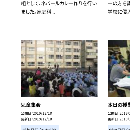
組として、ネパールカレー作りを行い
ーの方を
ました。家庭科...
学校に侵入
児童集会
本日の授業
公開日
2019/12/18
公開日
2019/
更新日
2019/12/18
更新日
2019/
学校日記（できごと）
学校日記（で