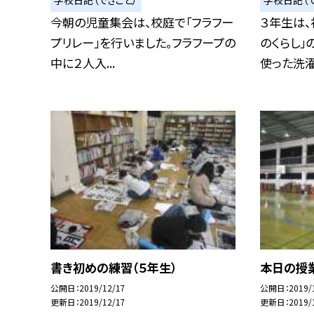
今朝の児童集会は、校庭で「フラフー
３年生は、
プリレー」を行いました。フラフープの
のくらし」
中に２人入...
使った洗濯体
書き初めの練習（５年生）
本日の授業
公開日
2019/12/17
公開日
2019/
更新日
2019/12/17
更新日
2019/