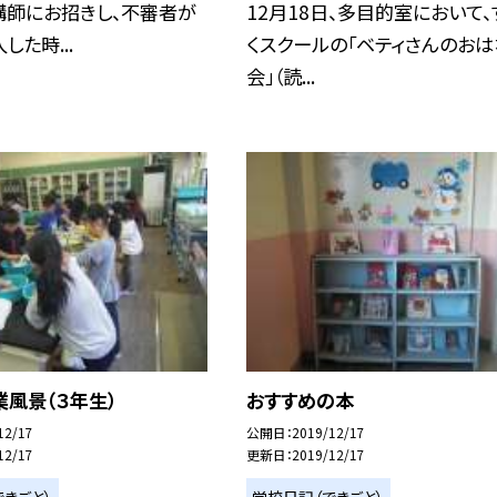
講師にお招きし、不審者が
12月18日、多目的室において、
した時...
くスクールの「ベティさんのおは
会」（読...
風景（３年生）
おすすめの本
12/17
公開日
2019/12/17
12/17
更新日
2019/12/17
きごと）
学校日記（できごと）