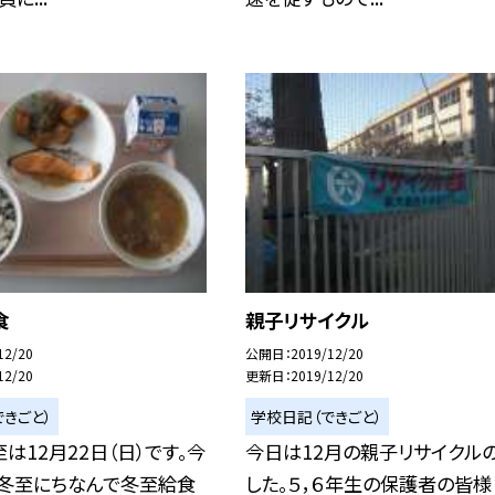
食
親子リサイクル
12/20
公開日
2019/12/20
12/20
更新日
2019/12/20
きごと）
学校日記（できごと）
は12月22日（日）です。今
今日は12月の親子リサイクル
の冬至にちなんで冬至給食
した。５，６年生の保護者の皆様