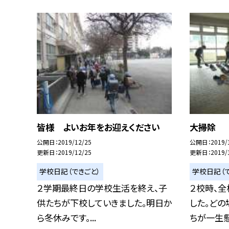
皆様 よいお年をお迎えください
大掃除
公開日
2019/12/25
公開日
2019/
更新日
2019/12/25
更新日
2019/
学校日記（できごと）
学校日記（で
２学期最終日の学校生活を終え、子
２校時、
供たちが下校していきました。明日か
した。どの
ら冬休みです。...
ちが一生懸命