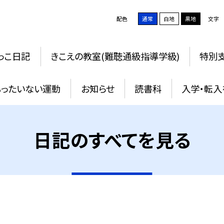
配色
通常
白地
黒地
文字
っこ日記
きこえの教室(難聴通級指導学級)
特別支
もったいない運動
お知らせ
読書科
入学・転入
日記のすべてを見る