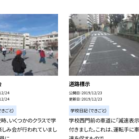
会
道路標示
12/24
公開日
2019/12/23
12/24
更新日
2019/12/23
きごと）
学校日記（できごと）
時、いくつかのクラスで学
学校西門前の車道に「減速表示
楽しみ会が行われていまし
付きました。これは、運転手に
に...
速を促すもので...