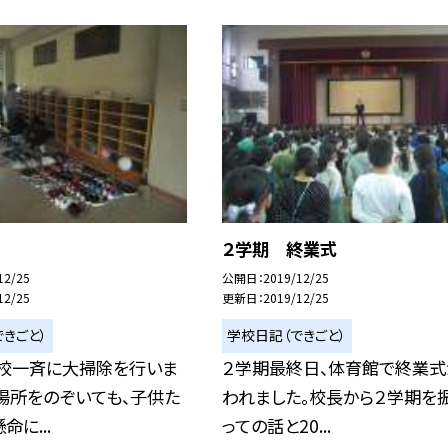
２学期 終業式
12/25
公開日
2019/12/25
12/25
更新日
2019/12/25
きごと）
学校日記（できごと）
全校一斉に大掃除を行いま
２学期最終日、体育館で終業式
場所をのぞいても、子供た
われました。校長から２学期を
に...
っての話と20...