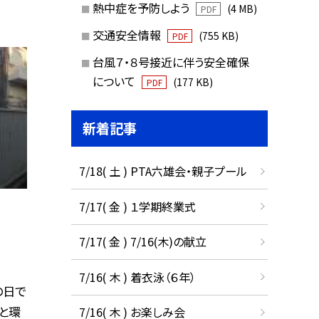
熱中症を予防しよう
(4 MB)
PDF
交通安全情報
(755 KB)
PDF
台風７・８号接近に伴う安全確保
について
(177 KB)
PDF
新着記事
7/18( 土 ) PTA六雄会・親子プール
7/17( 金 ) １学期終業式
7/17( 金 ) 7/16(木)の献立
7/16( 木 ) 着衣泳（６年）
の日で
と環
7/16( 木 ) お楽しみ会