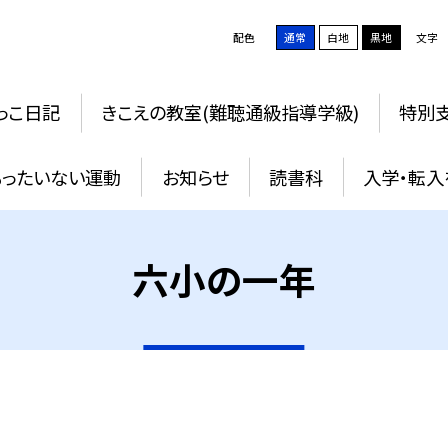
配色
通常
白地
黒地
文字
っこ日記
きこえの教室(難聴通級指導学級)
特別支
もったいない運動
お知らせ
読書科
入学・転入
六小の一年