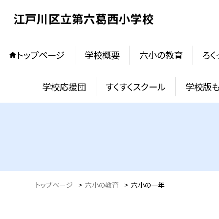
江戸川区立第六葛西小学校
トップページ
学校概要
六小の教育
ろく
学校応援団
すくすくスクール
学校版
トップページ
>
六小の教育
>
六小の一年