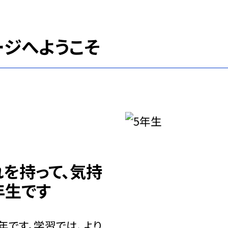
ージへようこそ
を持って、気持
年生です
です。学習では、より