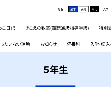
配色
通常
白地
黒地
文字
っこ日記
きこえの教室(難聴通級指導学級)
特別支
もったいない運動
お知らせ
読書科
入学・転入
５年生