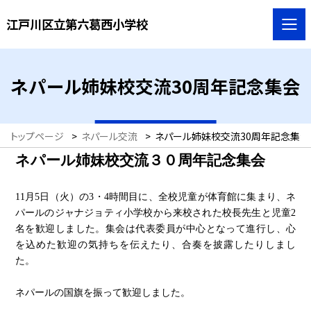
江戸川区立第六葛西小学校
ネパール姉妹校交流30周年記念集会
トップページ
>
ネパール交流
>
ネパール姉妹校交流30周年記念集会
ネパール姉妹校交流３０周年記念集会
11
月
5
日（火）の
3
・
4
時間目に、全校児童が体育館に集まり、ネ
パールのジャナジョティ小学校から来校された校長先生と児童
2
名を歓迎しました。集会は代表委員が中心となって進行し、心
を込めた歓迎の気持ちを伝えたり、合奏を披露したりしまし
た。
ネパールの国旗を振って歓迎しました。