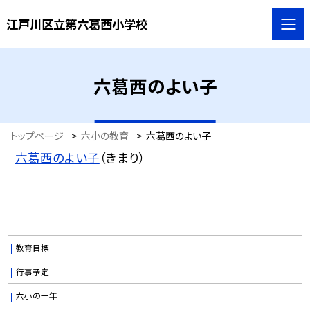
江戸川区立第六葛西小学校
六葛西のよい子
トップページ
>
六小の教育
>
六葛西のよい子
六葛西のよい子
（きまり）
教育目標
行事予定
六小の一年