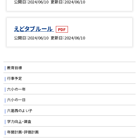
公開日
2024/06/10
更新日
2024/06/10
えどタブルール
PDF
公開日
2024/06/10
更新日
2024/06/10
教育目標
行事予定
六小の一年
六小の一日
六葛西のよい子
学力向上・調査
年間計画・評価計画