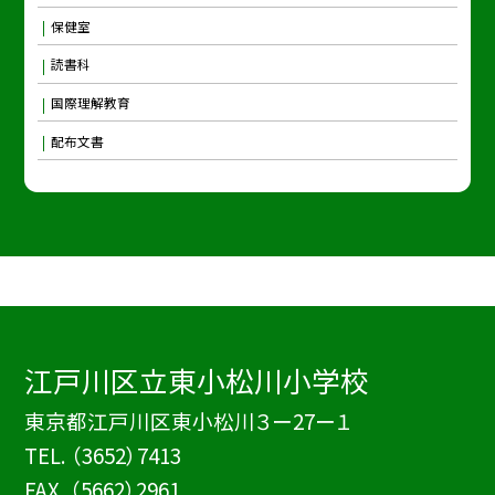
保健室
読書科
国際理解教育
配布文書
江戸川区立東小松川小学校
東京都江戸川区東小松川３ー27ー１
TEL.
（3652）7413
FAX. （5662）2961