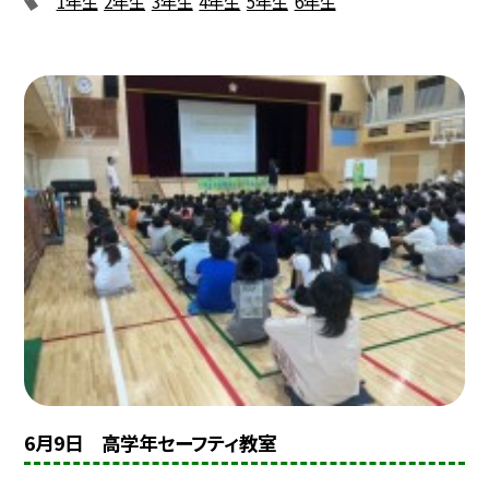
1年生
2年生
3年生
4年生
5年生
6年生
6月9日 高学年セーフティ教室