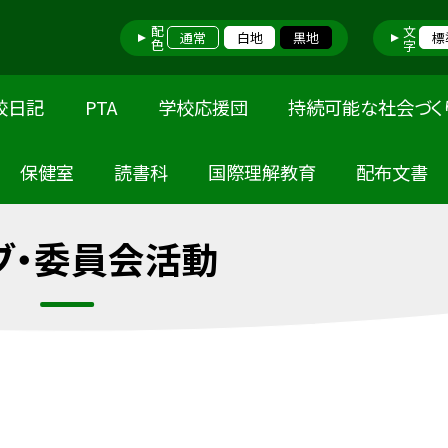
配色
文字
通常
白地
黒地
標
校日記
PTA
学校応援団
持続可能な社会づく
保健室
読書科
国際理解教育
配布文書
ブ・委員会活動