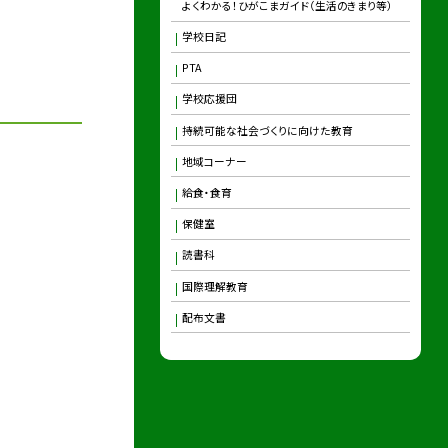
よくわかる！ひがこまガイド（生活のきまり等）
学校日記
PTA
学校応援団
持続可能な社会づくりに向けた教育
地域コーナー
給食・食育
保健室
読書科
国際理解教育
配布文書