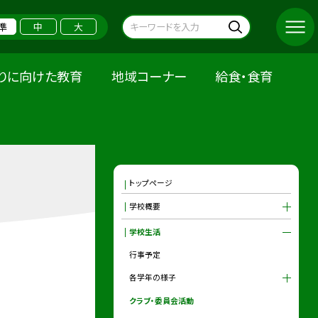
準
中
大
りに向けた教育
地域コーナー
給食・食育
トップページ
学校概要
学校生活
行事予定
各学年の様子
クラブ・委員会活動