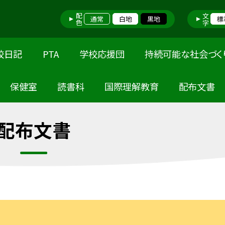
配色
文字
通常
白地
黒地
標
校日記
PTA
学校応援団
持続可能な社会づく
保健室
読書科
国際理解教育
配布文書
配布文書