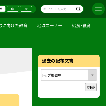
準
中
大
りに向けた教育
地域コーナー
給食・食育
過去の配布文書
切替