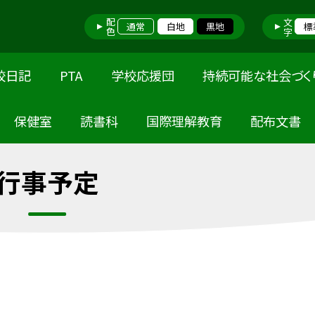
配色
文字
通常
白地
黒地
標
校日記
PTA
学校応援団
持続可能な社会づく
保健室
読書科
国際理解教育
配布文書
行事予定