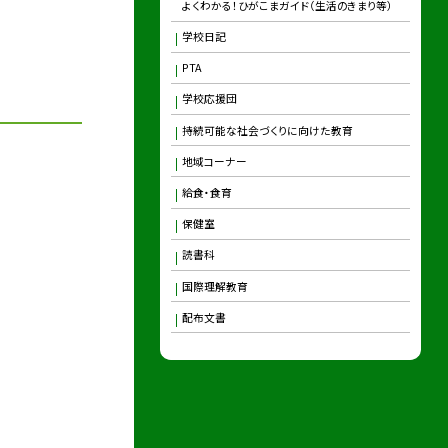
よくわかる！ひがこまガイド（生活のきまり等）
学校日記
PTA
学校応援団
持続可能な社会づくりに向けた教育
地域コーナー
給食・食育
保健室
読書科
国際理解教育
配布文書