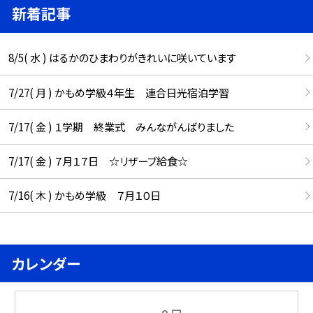
新着記事
8/5( 水 ) はるかのひまわりがきれいに咲いています
7/27( 月 ) かもめ学級４年生 連合日光宿泊学習
7/17( 金 ) １学期 終業式 みんながんばりました
7/17( 金 ) ７月１７日 ☆リザーブ給食☆
7/16( 木 ) かもめ学級 ７月１０日
カレンダー