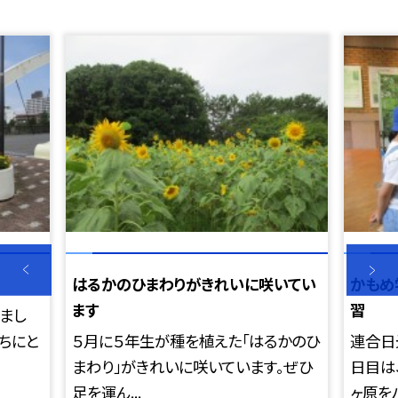
はるかのひまわりがきれいに咲いてい
かもめ
ます
習
まし
ちにと
５月に５年生が種を植えた「はるかのひ
連合日
まわり」がきれいに咲いています。ぜひ
日目は
足を運ん...
ヶ原をハ