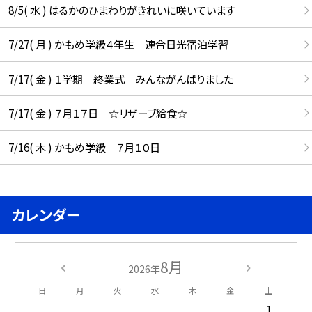
8/5( 水 ) はるかのひまわりがきれいに咲いています
7/27( 月 ) かもめ学級４年生 連合日光宿泊学習
7/17( 金 ) １学期 終業式 みんながんばりました
7/17( 金 ) ７月１７日 ☆リザーブ給食☆
7/16( 木 ) かもめ学級 ７月１０日
カレンダー
8月
2026年
日
月
火
水
木
金
土
1