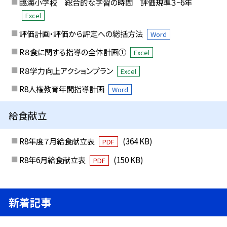
臨海小学校 総合的な学習の時間 評価規準３~6年
Excel
評価計画・評価から評定への総括方法
Word
R８食に関する指導の全体計画①
Excel
R８学力向上アクションプラン
Excel
R8人権教育年間指導計画
Word
給食献立
R8年度７月給食献立表
(364 KB)
PDF
R8年6月給食献立表
(150 KB)
PDF
新着記事