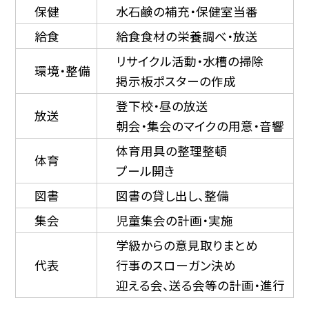
保健
水石鹸の補充・保健室当番
給食
給食食材の栄養調べ・放送
リサイクル活動・水槽の掃除
環境・整備
掲示板ポスターの作成
登下校・昼の放送
放送
朝会・集会のマイクの用意・音響
体育用具の整理整頓
体育
プール開き
図書
図書の貸し出し、整備
集会
児童集会の計画・実施
学級からの意見取りまとめ
代表
行事のスローガン決め
迎える会、送る会等の計画・進行