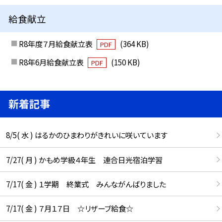
給食献立
R8年度７月給食献立表
(364 KB)
PDF
R8年6月給食献立表
(150 KB)
PDF
新着記事
8/5( 水 ) はるかのひまわりがきれいに咲いています
7/27( 月 ) かもめ学級４年生 連合日光宿泊学習
7/17( 金 ) １学期 終業式 みんながんばりました
7/17( 金 ) ７月１７日 ☆リザーブ給食☆