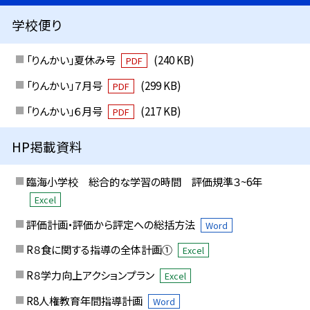
学校便り
「りんかい」夏休み号
(240 KB)
PDF
「りんかい」７月号
(299 KB)
PDF
「りんかい」６月号
(217 KB)
PDF
HP掲載資料
臨海小学校 総合的な学習の時間 評価規準３~6年
Excel
評価計画・評価から評定への総括方法
Word
R８食に関する指導の全体計画①
Excel
R８学力向上アクションプラン
Excel
R8人権教育年間指導計画
Word