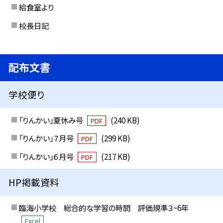
給食室より
校長日記
配布文書
学校便り
「りんかい」夏休み号
(240 KB)
PDF
「りんかい」７月号
(299 KB)
PDF
「りんかい」６月号
(217 KB)
PDF
HP掲載資料
臨海小学校 総合的な学習の時間 評価規準３~6年
Excel