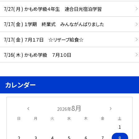
7/27( 月 ) かもめ学級４年生 連合日光宿泊学習
7/17( 金 ) １学期 終業式 みんながんばりました
7/17( 金 ) ７月１７日 ☆リザーブ給食☆
7/16( 木 ) かもめ学級 ７月１０日
カレンダー
8月
2026年
日
月
火
水
木
金
土
1
2
3
4
5
6
7
8